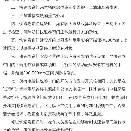
二、快速卷帘门易生锈的部位应定期维护，上油漆及防腐蚀。
三、严禁重物或硬物撞击外墙。
四、快速卷帘门运转时，如有较大振动或异常噪音，应马上关闭
进行检查，清除妨碍快速卷帘门正常运行开关的杂物。
五、快速卷帘门近梁座的上限应与承重架的下端保持200mm，上
述距离，以确保制动器停止时没有对接。
六、快速卷帘门安装位置的上端应有可靠的防火设施。当快速卷
帘门的下端用作箱体或屋顶时，可拆卸的活动盖应安装在电机的下
端，并预留500-500mm空间拆除检修孔。
七、所有电控快速卷帘门的开关方向应与开关箱相同，尤其是在
试运行过程中重新连接电源或外部输入电源时，快速卷帘门电机需要
手动维护，快速卷帘门应放入门孔。在1/2的高度打开电源，并尝试打
开和关闭快速卷帘门。它可以正常使用，直到附加到说明书中。否则
盖子会损坏，卷帘会向后滚动或与顶部平整，导致泄漏。
修理快速卷帘门时，操作人员应站在能够看到快速卷帘门运转状
态的位置，否则可能会发生事故和损坏。