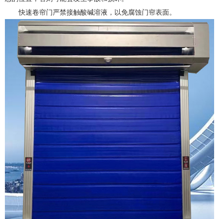
快速卷帘门严禁接触酸碱溶液，以免腐蚀门帘表面。