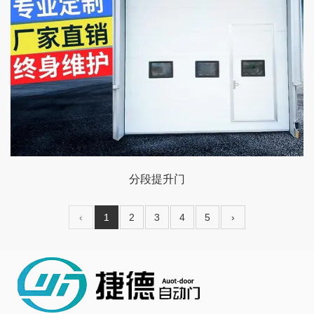
分段提升门
‹
1
2
3
4
5
›