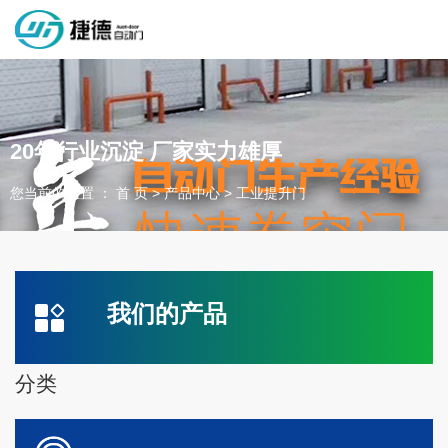
深圳市捷德自动门有限公司，专业从事自动门工业门类产品的生产
制作销售和安装的企业，欢迎咨询！
20年行业沉淀 厂家实力雄厚
您当前的位置 ： 首 页
>
产品中心
>
工业提升门
为客户量身定制独属于您的工业门 快速门
设计、制作、安装、售后一站式服务
一件起订、源头厂家、精准交货
我们的产品
全国咨询电话：
137 1539 9878
分类