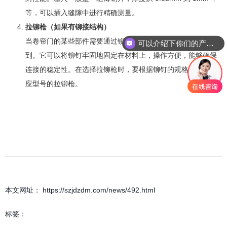
等，可以插入缝隙中进行精确测量。
拉铆枪（如果有铆接结构）
当卷帘门的某些部件需要通过铆接方式连接时，拉铆枪就会用
可以介绍下你们的产品么
到。它可以将铆钉牢固地固定在材料上，操作方便，能够确保
连接的稳定性。在选择拉铆枪时，要根据铆钉的规格来选择相
应型号的拉铆枪。
本文网址： https://szjdzdm.com/news/492.html
标签：