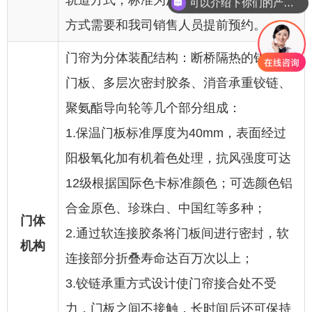
轨道方式，标准为涡轮吸入式，其它提升
你们是怎么收费的呢
方式需要和我司销售人员提前预约。
门帘为分体装配结构：断桥隔热的铝合金
门板、多层次密封胶条、消音承重铰链、
聚氨酯导向轮等几个部分组成：
1.保温门板标准厚度为40mm，表面经过
阳极氧化加有机着色处理，抗风强度可达
12级根据国际色卡标准颜色；可选颜色铝
合金原色、珍珠白、中国红等多种；
门体
2.通过软连接胶条将门板间进行密封，软
机构
连接部分折叠寿命达百万次以上；
3.铰链承重方式设计使门帘接合处不受
力，门板之间不接触，长时间后还可保持