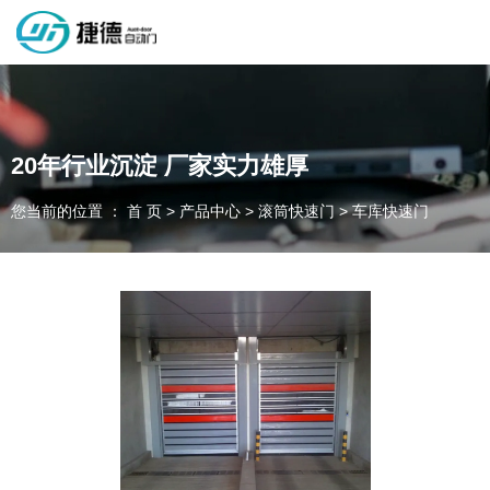
深圳市捷德自动门有限公司，专业从事自动门工业门类产品的生产
制作销售和安装的企业，欢迎咨询！
20年行业沉淀 厂家实力雄厚
您当前的位置 ： 首 页
>
产品中心
>
滚筒快速门
>
车库快速门
为客户量身定制独属于您的工业门 快速门
设计、制作、安装、售后一站式服务
一件起订、源头厂家、精准交货
全国咨询电话：
137 1539 9878