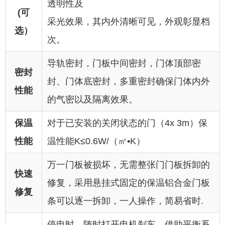
透明性及
(可
采光效果，其内外清晰可见，外观彰显档
选）
次。
导轨密封，门板中间密封，门体顶部密
密封
封、门体底密封，多重密封确保门体内外
性能
的气密以及隔离效果。
保温
对于已安装的关闭状态的门（4x 3m）保
性能
温性能K≤0.6W/（㎡•K）
万一门板被损坏，无需整张门门板拆卸的
快速
修复，采用悬挂式固定的保温铝合金门板
修复
条可以逐一拆卸，一人操作，简易省时.
停电时，随时打开电机刹车，借助平衡系