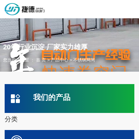
深圳市捷德自动门有限公司，专业从事自动门工业门类产品的生产
制作销售和安装的企业，欢迎咨询！
20年行业沉淀 厂家实力雄厚
您当前的位置 ： 首 页
>
产品中心
>
不锈钢网闸
为客户量身定制独属于您的工业门 快速门
设计、制作、安装、售后一站式服务
一件起订、源头厂家、精准交货
我们的产品
全国咨询电话：
137 1539 9878
分类