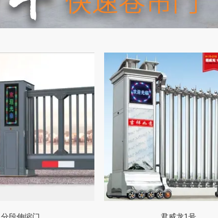
分段伸缩门
君威龙1号